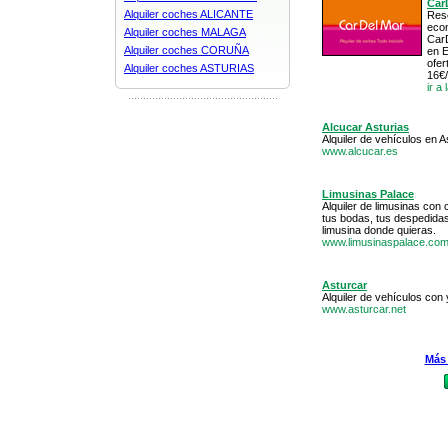
Car
Alquiler coches ALICANTE
Rese
econ
Alquiler coches MALAGA
Car
Alquiler coches CORUÑA
en 
ofer
Alquiler coches ASTURIAS
16€/
ir a
Alcucar Asturias
Alquiler de vehículos en A
www.alcucar.es
Limusinas Palace
Alquiler de limusinas con
tus bodas, tus despedidas
limusina donde quieras.
www.limusinaspalace.co
Asturcar
Alquiler de vehículos con 
www.asturcar.net
Más 