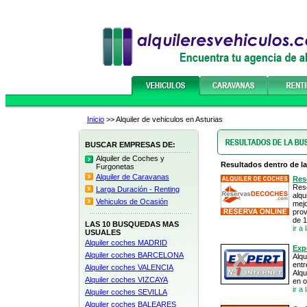
Inicio
>> Alquiler de vehiculos en Asturias
BUSCAR EMPRESAS DE:
Alquiler de Coches y
Resultados dentro de la
Furgonetas
Alquiler de Caravanas
Res
Res
Larga Duración - Renting
alqu
Vehiculos de Ocasión
mej
prov
de 1
LAS 10 BUSQUEDAS MAS
ir 
USUALES
Alquiler coches MADRID
Exp
Alquiler coches BARCELONA
Alqu
entr
Alquiler coches VALENCIA
Alqu
Alquiler coches VIZCAYA
en o
ir a
Alquiler coches SEVILLA
Alquiler coches BALEARES